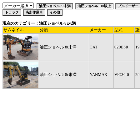
現在のカテゴリー：油圧ショベル 8t未満
サムネイル
分類
メーカー
型式
重
油圧ショベル 8t未満
CAT
020ESR
19
油圧ショベル 8t未満
YANMAR
VIO30-6
29