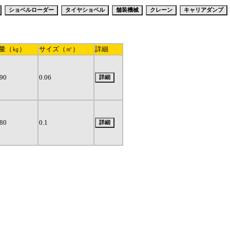
量（㎏）
サイズ（㎥）
詳細
90
0.06
80
0.1