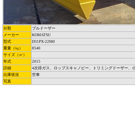
分類
ブルドーザー
メーカー
KOMATSU
型式
D31PX-22M0
重量（㎏）
8540
サイズ（㎥）
年式
2015
詳細
4次排ガス、ロップスキャノピー、トリミングドーザー、
出庫状況
空車
写真